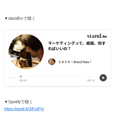
▼standfｍで聴く
▼Spotifyで聴く
https://spoti.fi/3iFmPvi