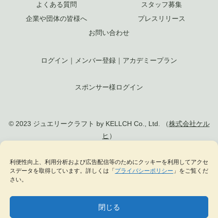
よくある質問
スタッフ募集
企業や団体の皆様へ
プレスリリース
お問い合わせ
ログイン
｜
メンバー登録
｜
アカデミープラン
スポンサー様ログイン
© 2023 ジュエリークラフト by KELLCH Co., Ltd. （
株式会社ケル
ヒ
）
利便性向上、利用分析および広告配信等のためにクッキーを利用してアクセ
私達は、地方創生SDGs官民連携プラットフォームに加盟しています
スデータを取得しています。詳しくは「
プライバシーポリシー
」をご覧くだ
私達は、（一社）
日本ジュエリー協会
の正会員として日本のジュエリー文化の発
さい。
展に貢献します
閉じる