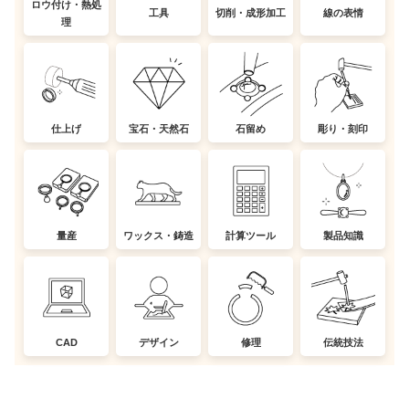
ロウ付け・熱処
工具
切削・成形加工
線の表情
理
仕上げ
宝石・天然石
石留め
彫り・刻印
量産
ワックス・鋳造
計算ツール
製品知識
CAD
デザイン
修理
伝統技法