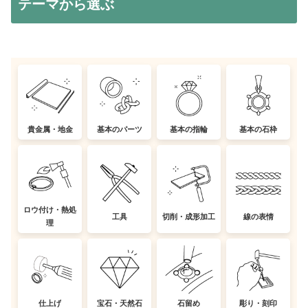
テーマから選ぶ
貴金属・地金
基本のパーツ
基本の指輪
基本の石枠
ロウ付け・熱処
工具
切削・成形加工
線の表情
理
仕上げ
宝石・天然石
石留め
彫り・刻印