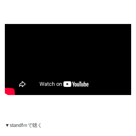
▼standfｍで聴く