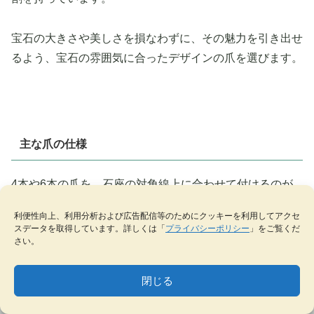
宝石の大きさや美しさを損なわずに、その魅力を引き出せ
るよう、宝石の雰囲気に合ったデザインの爪を選びます。
主な爪の仕様
4本や6本の爪を、石座の対角線上に合わせて付けるのが
一般的ですが、他にもバラエティが豊富で、爪の形も様々
利便性向上、利用分析および広告配信等のためにクッキーを利用してアクセ
です。
スデータを取得しています。詳しくは「
プライバシーポリシー
」をご覧くだ
さい。
石座がしっかりしていれば、爪は最低2本（2箇所）あれ
閉じる
ば、宝石を留める事ができます。
MENU
テーマ一覧
データベース
サイト内検索
ブックマーク