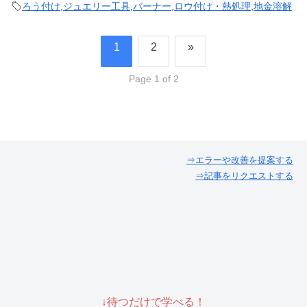
ろう付け
,
ジュエリー工具
,
バーナー
,
ロウ付け・熱処理
,
地金溶解
1
2
»
Page 1 of 2
⇒エラーや改善を提案する
⇒記事をリクエストする
↓待つだけで学べる！