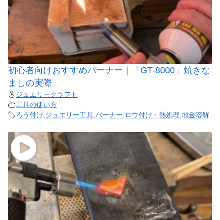
初心者向けおすすめバーナー｜「GT-8000」焼きな
ましの実際
ジュエリークラフト
工具の使い方
ろう付け
,
ジュエリー工具
,
バーナー
,
ロウ付け・熱処理
,
地金溶解