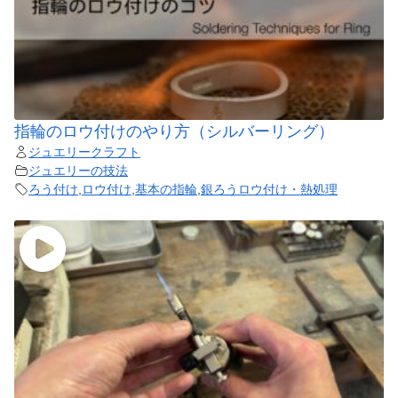
指輪のロウ付けのやり方（シルバーリング）
ジュエリークラフト
ジュエリーの技法
ろう付け
,
ロウ付け
,
基本の指輪
,
銀ろうロウ付け・熱処理