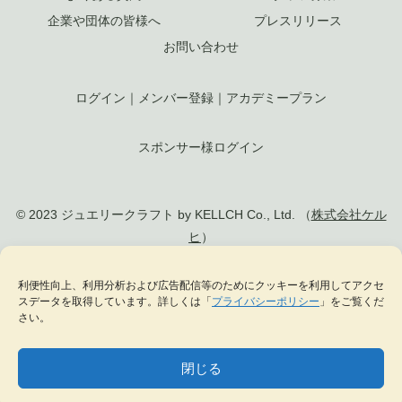
企業や団体の皆様へ
プレスリリース
お問い合わせ
ログイン
｜
メンバー登録
｜
アカデミープラン
スポンサー様ログイン
© 2023 ジュエリークラフト by KELLCH Co., Ltd. （
株式会社ケル
ヒ
）
利便性向上、利用分析および広告配信等のためにクッキーを利用してアクセ
私達は、地方創生SDGs官民連携プラットフォームに加盟しています
スデータを取得しています。詳しくは「
プライバシーポリシー
」をご覧くだ
私達は、（一社）
日本ジュエリー協会
の正会員として日本のジュエリー文化の発
さい。
展に貢献します
閉じる
MENU
テーマ一覧
データベース
サイト内検索
ブックマーク