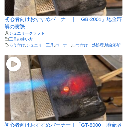
初心者向けおすすめバーナー｜「GB-2001」地金溶
解の実際
ジュエリークラフト
工具の使い方
ろう付け
,
ジュエリー工具
,
バーナー
,
ロウ付け・熱処理
,
地金溶解
初心者向けおすすめバーナー｜「GT-8000」地金溶