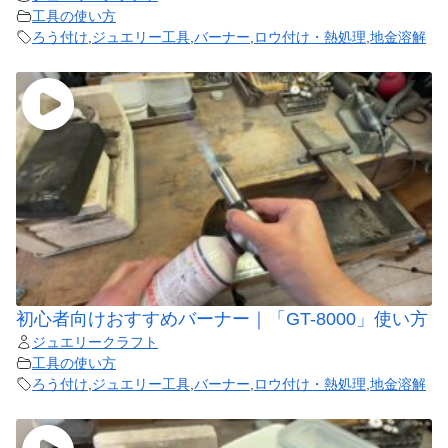
工具の使い方
ろう付け
,
ジュエリー工具
,
バーナー
,
ロウ付け・熱処理
,
地金溶解
初心者向けおすすめバーナー｜「GT-8000」使い方
ジュエリークラフト
工具の使い方
ろう付け
,
ジュエリー工具
,
バーナー
,
ロウ付け・熱処理
,
地金溶解