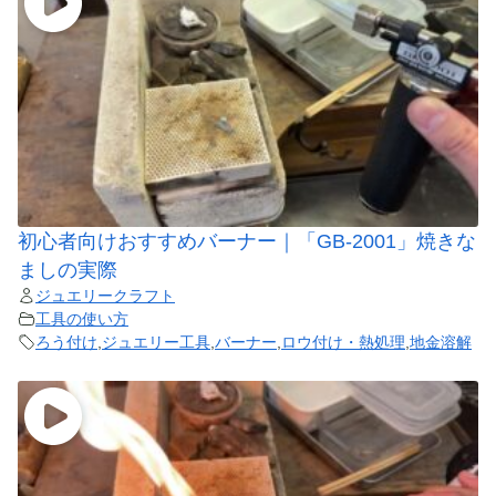
初心者向けおすすめバーナー｜「GB-2001」焼きな
ましの実際
ジュエリークラフト
工具の使い方
ろう付け
,
ジュエリー工具
,
バーナー
,
ロウ付け・熱処理
,
地金溶解