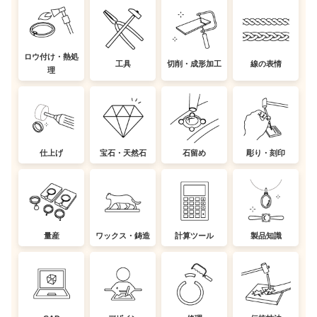
ロウ付け・熱処
工具
切削・成形加工
線の表情
理
仕上げ
宝石・天然石
石留め
彫り・刻印
量産
ワックス・鋳造
計算ツール
製品知識