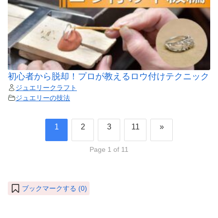
初心者から脱却！プロが教えるロウ付けテクニック
ジュエリークラフト
ジュエリーの技法
1
2
3
11
»
Page 1 of 11
ブックマークする (
0
)