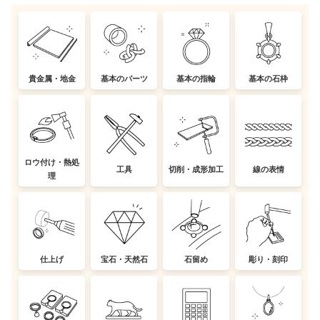
貴金属・地金
基本のパーツ
基本の指輪
基本の石枠
ロウ付け・熱処
工具
切削・成形加工
線の表情
理
仕上げ
宝石・天然石
石留め
彫り・刻印