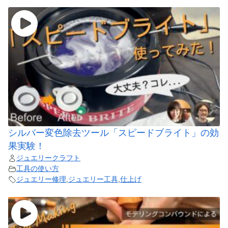
シルバー変色除去ツール「スピードブライト」の効
果実験！
ジュエリークラフト
工具の使い方
ジュエリー修理
,
ジュエリー工具
,
仕上げ