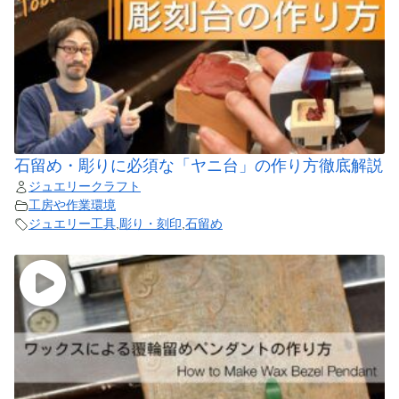
石留め・彫りに必須な「ヤニ台」の作り方徹底解説
ジュエリークラフト
工房や作業環境
ジュエリー工具
,
彫り・刻印
,
石留め