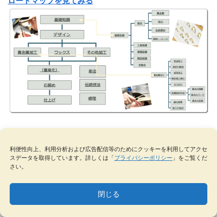
ロードマップを見てみる
利便性向上、利用分析および広告配信等のためにクッキーを利用してアクセ
⇒エラーや改善を提案する
スデータを取得しています。詳しくは「
プライバシーポリシー
」をご覧くだ
さい。
⇒記事をリクエストする
閉じる
MENU
テーマ一覧
データベース
サイト内検索
ブックマーク