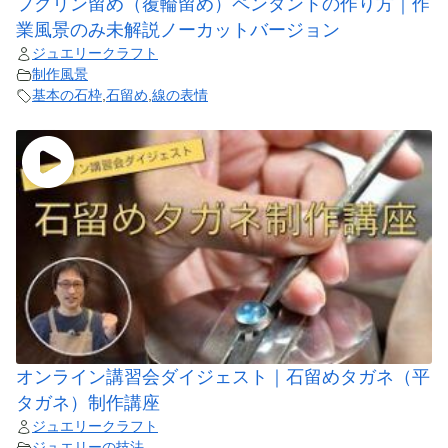
フクリン留め（覆輪留め）ペンダントの作り方｜作
業風景のみ未解説ノーカットバージョン
ジュエリークラフト
制作風景
基本の石枠
,
石留め
,
線の表情
オンライン講習会ダイジェスト｜石留めタガネ（平
タガネ）制作講座
ジュエリークラフト
ジュエリーの技法