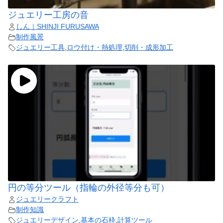
ジュエリー工房の音
しん｜SHINJI FURUSAWA
制作風景
ジュエリー工具
,
ロウ付け・熱処理
,
切削・成形加工
円の等分ツール（指輪の外径等分も可）
ジュエリークラフト
制作知識
ジュエリーデザイン
,
基本の石枠
,
計算ツール