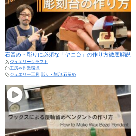
石留め・彫りに必須な「ヤニ台」の作り方徹底解説
ジュエリークラフト
工房や作業環境
ジュエリー工具
,
彫り・刻印
,
石留め