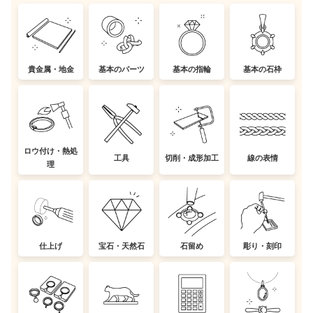
貴金属・地金
基本のパーツ
基本の指輪
基本の石枠
ロウ付け・熱処
工具
切削・成形加工
線の表情
理
仕上げ
宝石・天然石
石留め
彫り・刻印