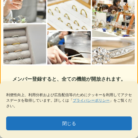
メンバー登録すると、全ての機能が開放されます。
いつでもキャンセルOK
利便性向上、利用分析および広告配信等のためにクッキーを利用してアクセ
スデータを取得しています。詳しくは「
プライバシーポリシー
」をご覧くだ
さい。
今すぐ始める
閉じる
メンバーの方は
ログイン
MENU
テーマ一覧
データベース
サイト内検索
ブックマーク