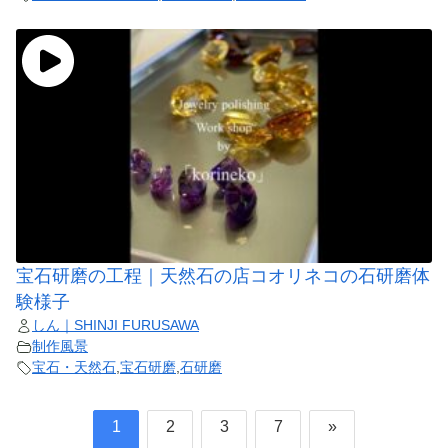
宝石研磨の工程｜天然石の店コオリネコの石研磨体
験様子
しん｜SHINJI FURUSAWA
制作風景
宝石・天然石
,
宝石研磨
,
石研磨
1
2
3
7
»