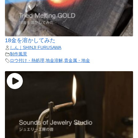
18金を溶かしてみた
しん｜SHINJI FURUSAWA
制作風景
ロウ付け・熱処理
,
地金溶解
,
貴金属・地金