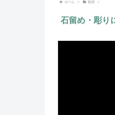
ホーム
動画
石留め・彫り