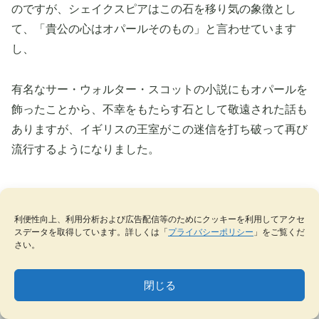
のですが、シェイクスピアはこの石を移り気の象徴とし
て、「貴公の心はオパールそのもの」と言わせています
し、
有名なサー・ウォルター・スコットの小説にもオパールを
飾ったことから、不幸をもたらす石として敬遠された話も
ありますが、イギリスの王室がこの迷信を打ち破って再び
流行するようになりました。
利便性向上、利用分析および広告配信等のためにクッキーを利用してアクセ
日本でのオパールは、戦後流行して活発な需要があり、重
スデータを取得しています。詳しくは「
プライバシーポリシー
」をご覧くだ
さい。
要な宝石として年々数多く輸入され消費されましたが、近
年ではダイヤモンドが大きくクローズ・アップされてきて
閉じる
います。
MENU
テーマ一覧
データベース
サイト内検索
ブックマーク