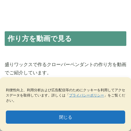
作り方を動画で見る
盛りワックスで作るクローバーペンダントの作り方を動画
でご紹介しています。
ぜひ参考にして作ってみてください。
利便性向上、利用分析および広告配信等のためにクッキーを利用してアクセ
スデータを取得しています。詳しくは「
プライバシーポリシー
」をご覧くだ
さい。
閉じる
MENU
テーマ一覧
データベース
サイト内検索
ブックマーク