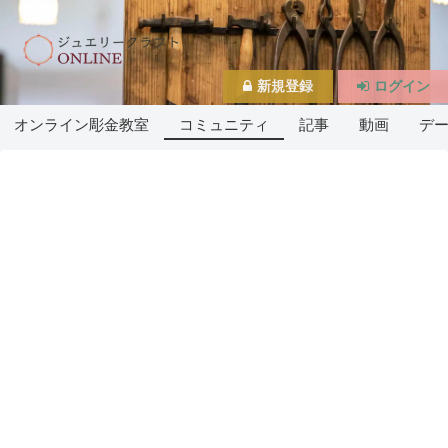
新規登録
ログイン
オンライン彫金教室
コミュニティ
記事
動画
デ