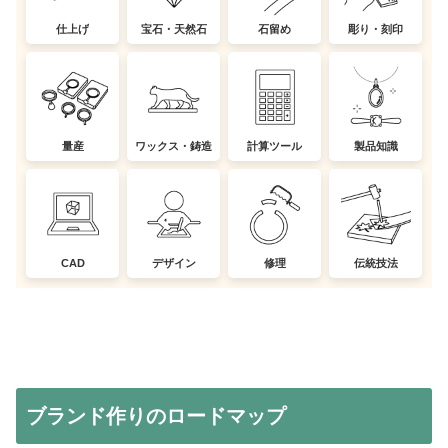
仕上げ
宝石・天然石
石留め
彫り・刻印
量産
ワックス・鋳造
計算ツール
製品知識
CAD
デザイン
修理
伝統技法
ブランド作りのロードマップ