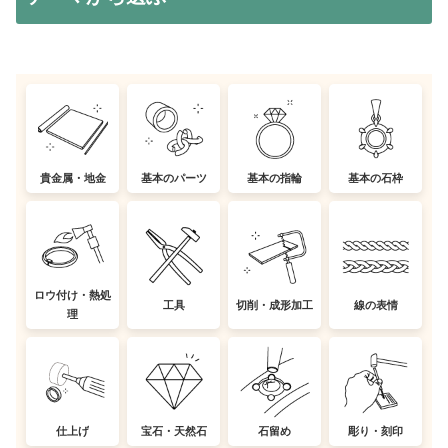
貴金属・地金
基本のパーツ
基本の指輪
基本の石枠
ロウ付け・熱処
工具
切削・成形加工
線の表情
理
仕上げ
宝石・天然石
石留め
彫り・刻印