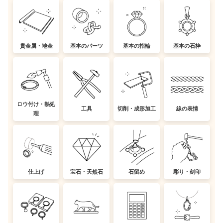
貴金属・地金
基本のパーツ
基本の指輪
基本の石枠
ロウ付け・熱処
工具
切削・成形加工
線の表情
理
仕上げ
宝石・天然石
石留め
彫り・刻印