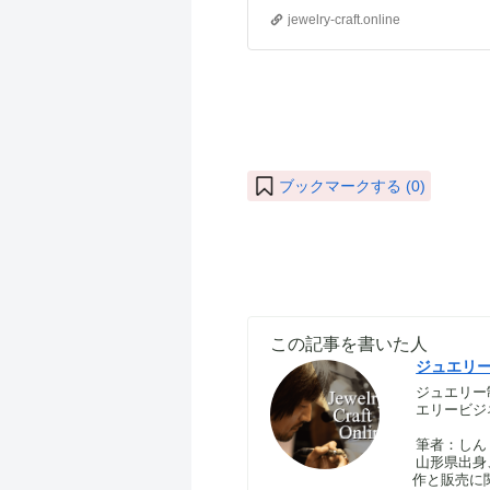
jewelry-craft.online
ブックマークする (
0
)
この記事を書いた人
ジュエリ
ジュエリー
エリービジ
筆者：しん｜S
山形県出身
作と販売に