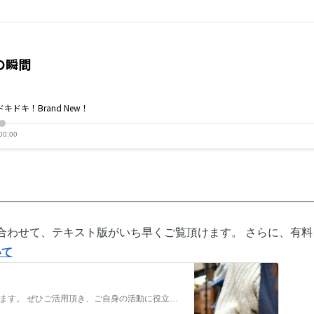
合わせて、テキスト版がいち早くご覧頂けます。 さらに、有料
いて
メンバーだけの特典をご用意しております。 ぜひご活用頂き、ご自身の活動に役立てて下さい。 ⇒メンバーについて詳しく見てみる メンバーになる （） ①有料コンテンツが見放題！ ジュエリー制作に関する情報やビジネス情報やブランディングに関する情