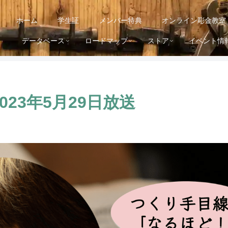
ホーム
学生証
メンバー特典
オンライン彫金教室
データベース
ロードマップ
ストア
イベント情
023年5月29日放送