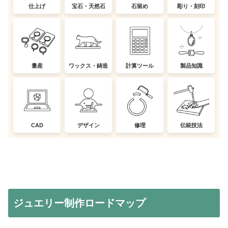
仕上げ
宝石・天然石
石留め
彫り・刻印
量産
ワックス・鋳造
計算ツール
製品知識
CAD
デザイン
修理
伝統技法
ジュエリー制作ロードマップ