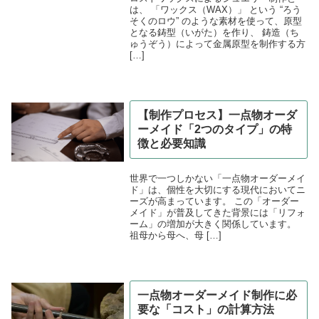
は、 「ワックス（WAX）」 という “ろう
そくのロウ” のような素材を使って、原型
となる鋳型（いがた）を作り、 鋳造（ち
ゅうぞう）によって金属原型を制作する方
[…]
【制作プロセス】一点物オーダ
ーメイド「2つのタイプ」の特
徴と必要知識
世界で一つしかない「一点物オーダーメイ
ド」は、個性を大切にする現代においてニ
ーズが高まっています。 この「オーダー
メイド」が普及してきた背景には「リフォ
ーム」の増加が大きく関係しています。
祖母から母へ、母 […]
一点物オーダーメイド制作に必
要な「コスト」の計算方法