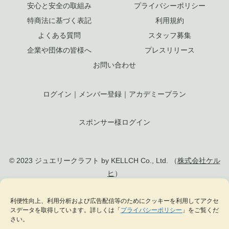
安心と安全の取組み
プライバシーポリシー
特商法に基づく表記
利用規約
よくある質問
スタッフ募集
企業や団体の皆様へ
プレスリリース
お問い合わせ
ログイン
｜
メンバー登録
｜
アカデミープラン
スポンサー様ログイン
© 2023 ジュエリークラフト by KELLCH Co., Ltd. （
株式会社ケル
ヒ
）
利便性向上、利用分析および広告配信等のためにクッキーを利用してアクセ
私達は、地方創生SDGs官民連携プラットフォームに加盟しています
スデータを取得しています。詳しくは「
プライバシーポリシー
」をご覧くだ
私達は、（一社）
日本ジュエリー協会
の正会員として日本のジュエリー文化の発
さい。
展に貢献します