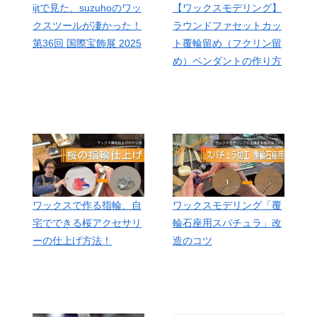
ijtで見た、suzuhoのワッ
【ワックスモデリング】
クスツールが凄かった！
ラウンドファセットカッ
第36回 国際宝飾展 2025
ト覆輪留め（フクリン留
め）ペンダントの作り方
ワックスで作る指輪、自
ワックスモデリング「覆
宅でできる桜アクセサリ
輪石座用スパチュラ」改
ーの仕上げ方法！
造のコツ