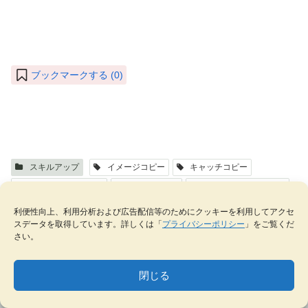
ブックマークする (
0
)
スキルアップ
イメージコピー
キャッチコピー
コピーライティング
セールコピー
セールスライティング
ライティング
ライティングテクニック
利便性向上、利用分析および広告配信等のためにクッキーを利用してアクセ
スデータを取得しています。詳しくは「
プライバシーポリシー
」をご覧くだ
さい。
ジュエリークラフト
閉じる
MENU
テーマ一覧
データベース
サイト内検索
ブックマーク