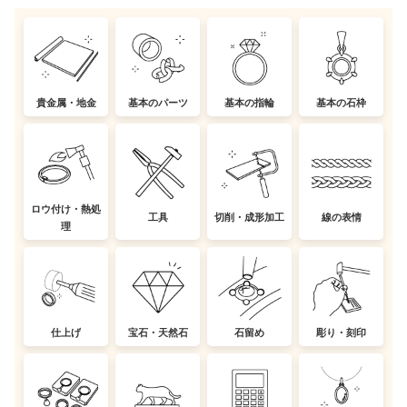
貴金属・地金
基本のパーツ
基本の指輪
基本の石枠
ロウ付け・熱処
工具
切削・成形加工
線の表情
理
仕上げ
宝石・天然石
石留め
彫り・刻印