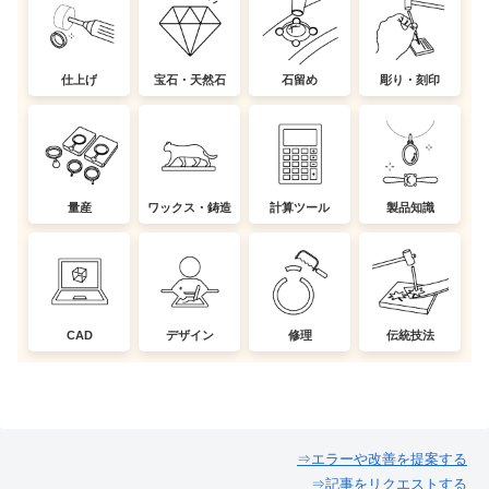
仕上げ
宝石・天然石
石留め
彫り・刻印
量産
ワックス・鋳造
計算ツール
製品知識
CAD
デザイン
修理
伝統技法
⇒エラーや改善を提案する
⇒記事をリクエストする