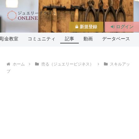
新規登録
ログイン
彫金教室
コミュニティ
記事
動画
データベース
ホーム
売る（ジュエリービジネス）
スキルアッ
プ