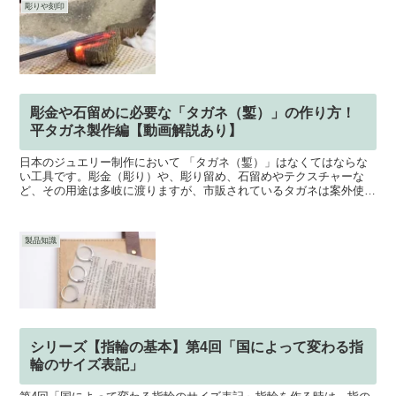
彫りや刻印
彫金や石留めに必要な「タガネ（鏨）」の作り方！
平タガネ製作編【動画解説あり】
日本のジュエリー制作において 「タガネ（鏨）」はなくてはならな
い工具です。彫金（彫り）や、彫り留め、石留めやテクスチャーな
ど、その用途は多岐に渡りますが、市販されているタガネは案外使い
にくいもの。そのため、作りたい作品や必要に応じて、「タガ...
製品知識
シリーズ【指輪の基本】第4回「国によって変わる指
輪のサイズ表記」