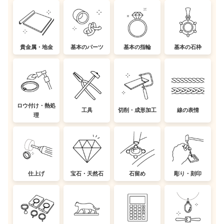
貴金属・地金
基本のパーツ
基本の指輪
基本の石枠
ロウ付け・熱処
工具
切削・成形加工
線の表情
理
仕上げ
宝石・天然石
石留め
彫り・刻印