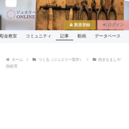
新規登録
ログイン
彫金教室
コミュニティ
記事
動画
データベース
ホーム
つくる（ジュエリー製作）
焼きなましや
熱処理