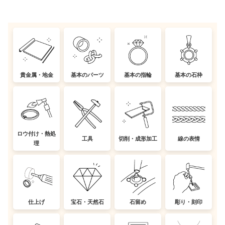
貴金属・地金
基本のパーツ
基本の指輪
基本の石枠
ロウ付け・熱処
工具
切削・成形加工
線の表情
理
仕上げ
宝石・天然石
石留め
彫り・刻印