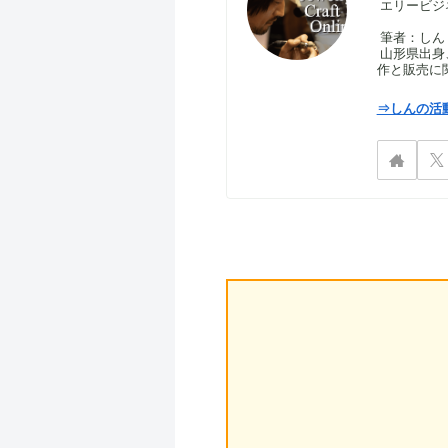
エリービジ
筆者：しん｜S
山形県出身
作と販売に
⇒しんの活