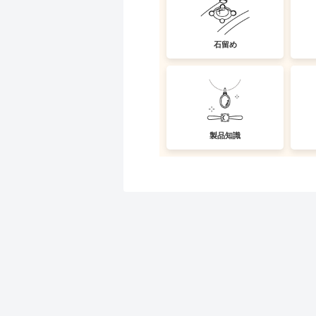
石留め
製品知識