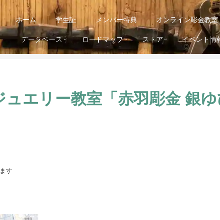
ホーム
学生証
メンバー特典
オンライン彫金教室
データベース
ロードマップ
ストア
イベント情
ジュエリー教室「赤羽彫金 銀
ます