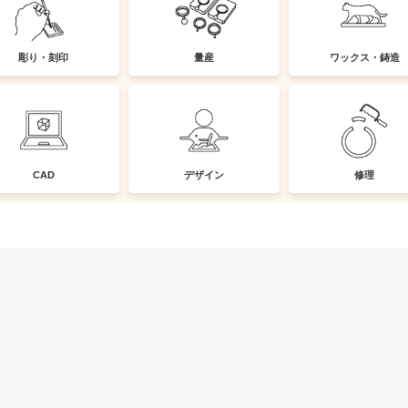
彫り・刻印
量産
ワックス・鋳造
CAD
デザイン
修理