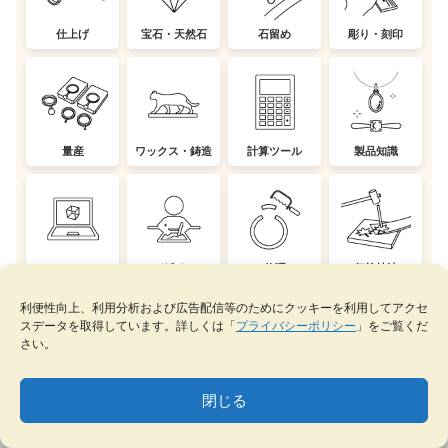
仕上げ
宝石・天然石
石留め
彫り・刻印
量産
ワックス・鋳造
計算ツール
製品知識
CAD
デザイン
修理
伝統技法
利便性向上、利用分析および広告配信等のためにクッキーを利用してアクセ
スデータを取得しています。詳しくは「
プライバシーポリシー
」をご覧くだ
さい。
⇒エラーや改善を提案する
閉じる
⇒記事をリクエストする
MENU
テーマ一覧
データベース
サイト内検索
ブックマーク