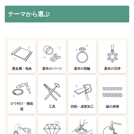
テーマから選ぶ
貴金属・地金
基本のパーツ
基本の指輪
基本の石枠
ロウ付け・熱処
工具
切削・成形加工
線の表情
理