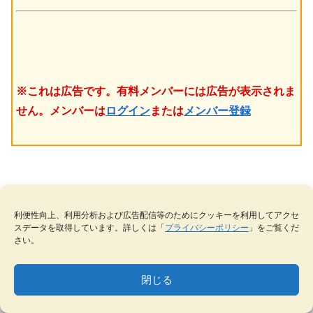
※これは広告です。有料メンバーには広告が表示されま
せん。メンバーは
ログイン
または
メンバー登録
利便性向上、利用分析および広告配信等のためにクッキーを利用してアクセ
スデータを取得しています。詳しくは「
プライバシーポリシー
」をご覧くだ
閲覧履歴
さい。
閉じる
ニュースやリポート
MENU
テーマ一覧
データベース
サイト内検索
ブックマーク
「ME LE（メレ）」ジュエリー