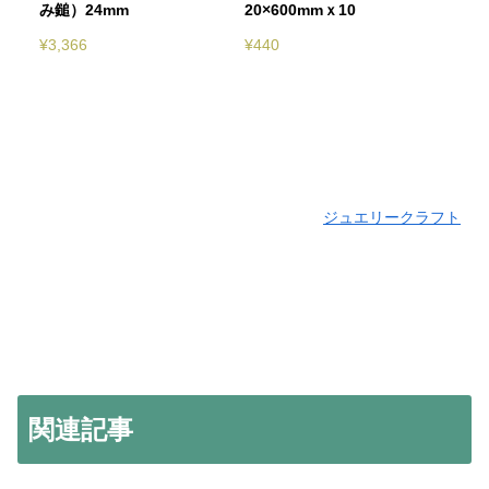
み鎚）24mm
20×600mmｘ10
¥
3,366
¥
440
ジュエリークラフト
関連記事