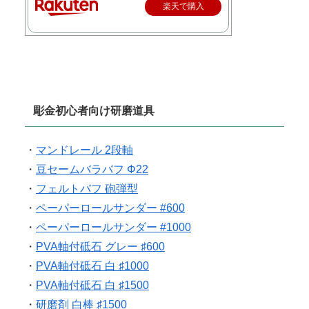
楽天で購入
彫金初心者向け研磨道具
・
マンドレール 2段軸
・
豆セームバラバフ Φ22
・
フェルトバフ 砲弾型
・
ペーパーロールサンダー #600
・
ペーパーロールサンダー #1000
・
PVA軸付砥石 グレー ♯600
・
PVA軸付砥石 白 ♯1000
・
PVA軸付砥石 白 ♯1500
・
研磨剤 白棒 ♯1500