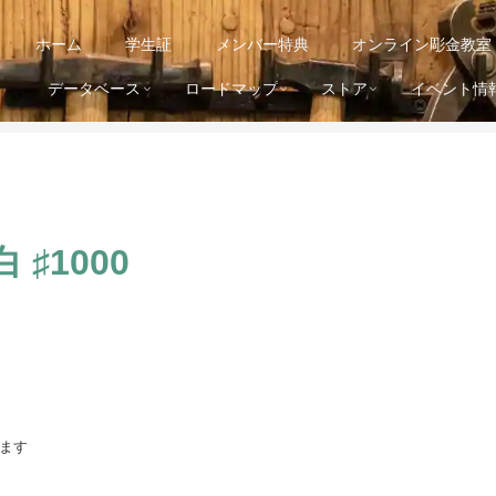
ホーム
学生証
メンバー特典
オンライン彫金教室
データベース
ロードマップ
ストア
イベント情
 ♯1000
ます