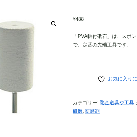
¥
488
「PVA軸付砥石」は、スポ
で、定番の先端工具です。
お気に入り
カテゴリー:
彫金道具や工具
研磨
,
研磨剤