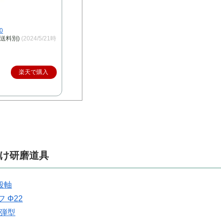
0
、送料別)
(2024/5/21時
楽天で購入
け研磨道具
段軸
 Φ22
砲弾型