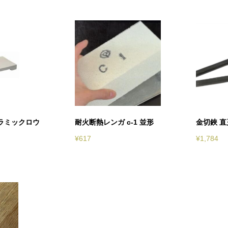
ラミックロウ
耐火断熱レンガ c-1 並形
金切鋏 直
¥
617
¥
1,784