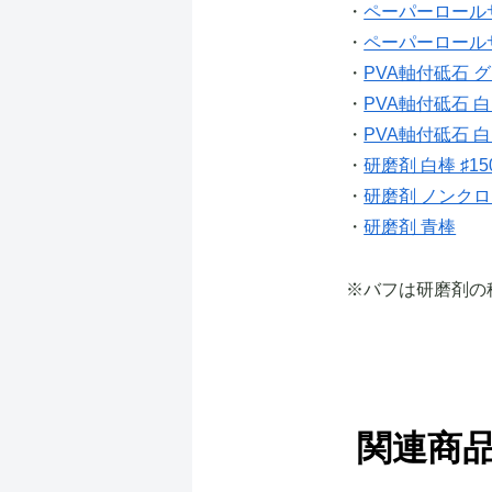
・
ペーパーロールサ
・
ペーパーロールサ
・
PVA軸付砥石 グ
・
PVA軸付砥石 白 
・
PVA軸付砥石 白 
・
研磨剤 白棒 ♯15
・
研磨剤 ノンクロン
・
研磨剤 青棒
※バフは研磨剤の
関連商