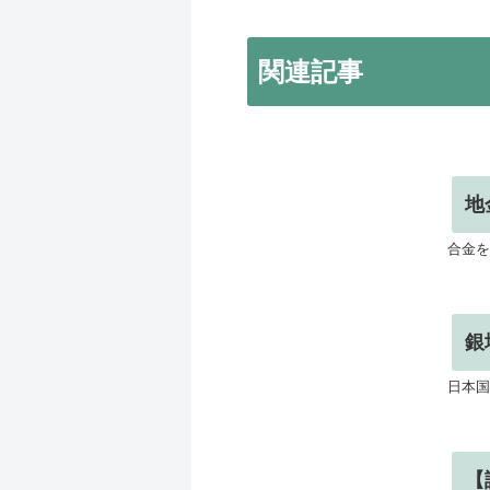
関連記事
地
合金を
銀
日本国
【