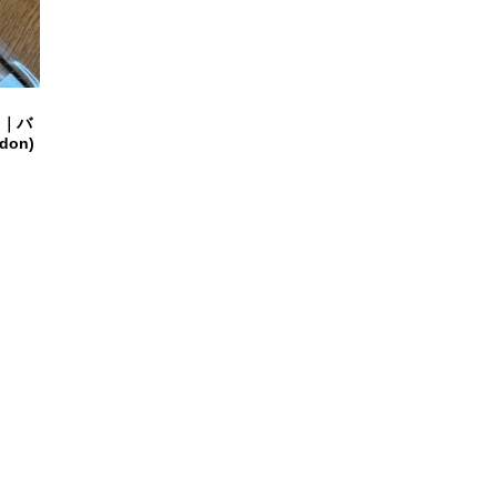
 ｜バ
don)