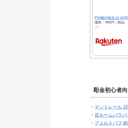
PVA軸付砥石 白 ♯100
価格：488円（税込
点)
彫金初心者向
・
マンドレール 2
・
豆セームバラバフ
・
フェルトバフ 