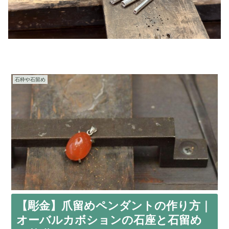
石枠や石留め
【彫金】爪留めペンダントの作り方｜
オーバルカボションの石座と石留め