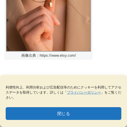
画像出典：https://www.etsy.com/
ペンダントは「ぶら下がる」「吊り下げる」という意味が
利便性向上、利用分析および広告配信等のためにクッキーを利用してアクセ
スデータを取得しています。詳しくは「
プライバシーポリシー
」をご覧くだ
あり、吊り下がった部分は「ダングリング（ダングル）」
さい。
等とも言われています。
閉じる
MENU
テーマ一覧
データベース
サイト内検索
ブックマーク