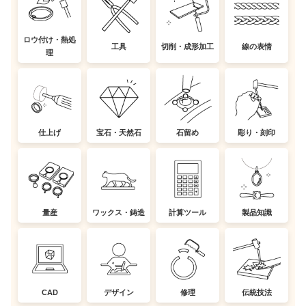
ロウ付け・熱処
工具
切削・成形加工
線の表情
理
仕上げ
宝石・天然石
石留め
彫り・刻印
量産
ワックス・鋳造
計算ツール
製品知識
CAD
デザイン
修理
伝統技法