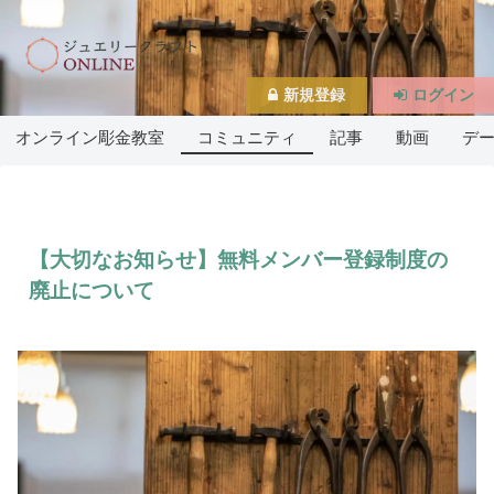
新規登録
ログイン
オンライン彫金教室
コミュニティ
記事
動画
デ
【大切なお知らせ】無料メンバー登録制度の
廃止について