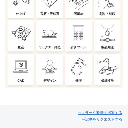
仕上げ
宝石・天然石
石留め
彫り・刻印
量産
ワックス・鋳造
計算ツール
製品知識
CAD
デザイン
修理
伝統技法
⇒エラーや改善を提案する
⇒記事をリクエストする