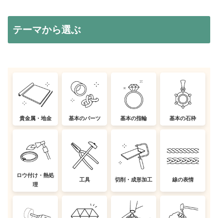
テーマから選ぶ
貴金属・地金
基本のパーツ
基本の指輪
基本の石枠
ロウ付け・熱処
工具
切削・成形加工
線の表情
理