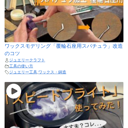
ワックスモデリング「覆輪石座用スパチュラ」改造
のコツ
ジュエリークラフト
工具の使い方
ジュエリー工具
,
ワックス・鋳造