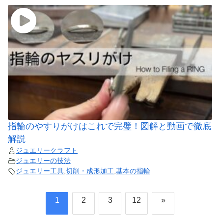
指輪のやすりがけはこれで完璧！図解と動画で徹底
解説
ジュエリークラフト
ジュエリーの技法
ジュエリー工具
,
切削・成形加工
,
基本の指輪
1
2
3
12
»