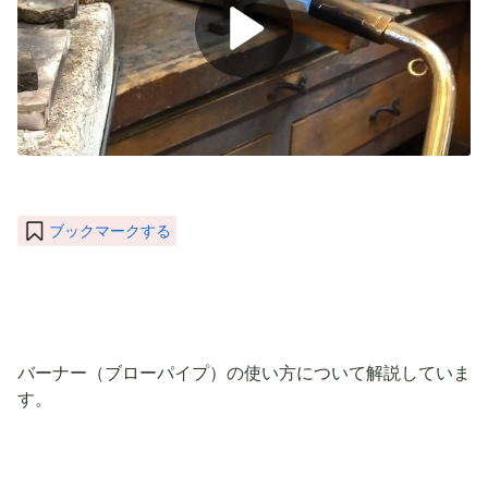
P
l
a
y
ブックマークする
V
i
d
バーナー（ブローパイプ）の使い方について解説していま
e
す。
o