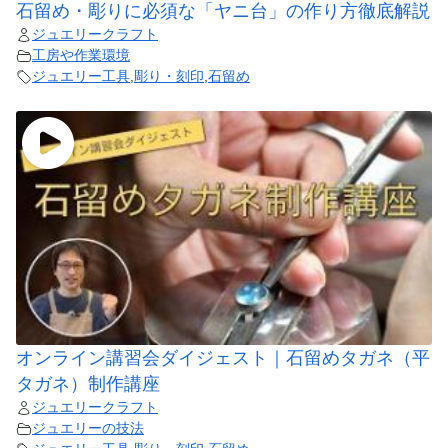
石留め・彫りに必須な「ヤニ台」の作り方徹底解説
ジュエリークラフト
工房や作業環境
ジュエリー工具
,
彫り・刻印
,
石留め
オンライン講習会ダイジェスト｜石留めタガネ（平
タガネ）制作講座
ジュエリークラフト
ジュエリーの技法