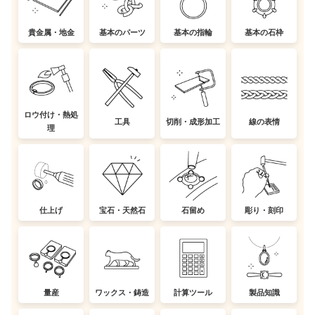
貴金属・地金
基本のパーツ
基本の指輪
基本の石枠
ロウ付け・熱処
工具
切削・成形加工
線の表情
理
仕上げ
宝石・天然石
石留め
彫り・刻印
量産
ワックス・鋳造
計算ツール
製品知識