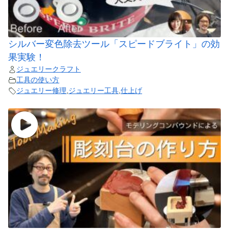
シルバー変色除去ツール「スピードブライト」の効
果実験！
ジュエリークラフト
工具の使い方
ジュエリー修理
,
ジュエリー工具
,
仕上げ