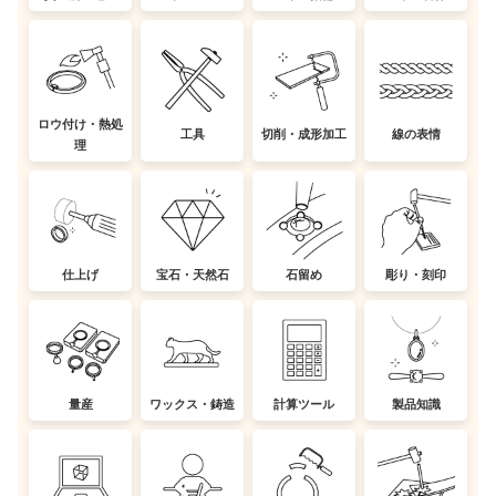
ロウ付け・熱処
工具
切削・成形加工
線の表情
理
仕上げ
宝石・天然石
石留め
彫り・刻印
量産
ワックス・鋳造
計算ツール
製品知識