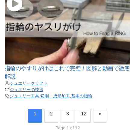
指輪のやすりがけはこれで完璧！図解と動画で徹底
解説
ジュエリークラフト
ジュエリーの技法
ジュエリー工具
,
切削・成形加工
,
基本の指輪
1
2
3
12
»
Page 1 of 12