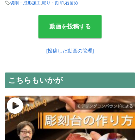
切削・成形加工
,
彫り・刻印
,
石留め
動画を投稿する
[投稿した動画の管理]
こちらもいかが