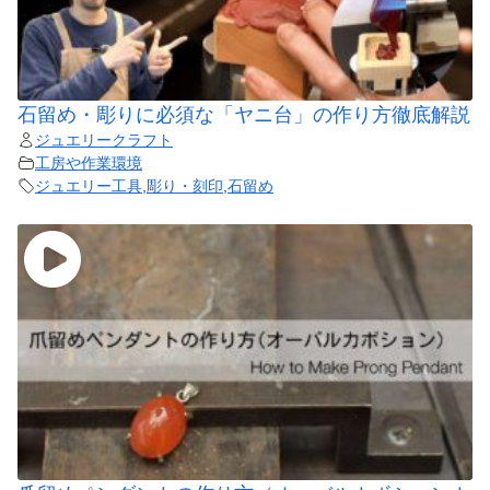
石留め・彫りに必須な「ヤニ台」の作り方徹底解説
ジュエリークラフト
工房や作業環境
ジュエリー工具
,
彫り・刻印
,
石留め