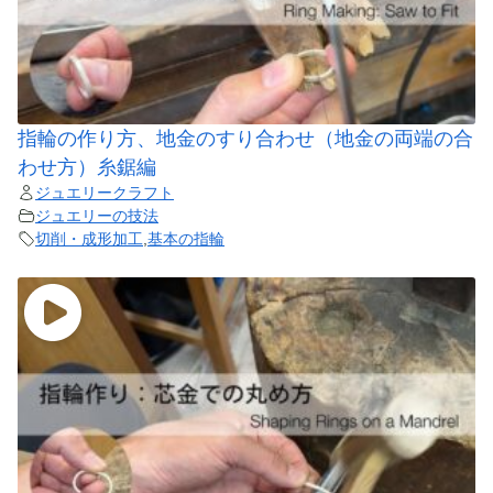
指輪の作り方、地金のすり合わせ（地金の両端の合
わせ方）糸鋸編
ジュエリークラフト
ジュエリーの技法
切削・成形加工
,
基本の指輪