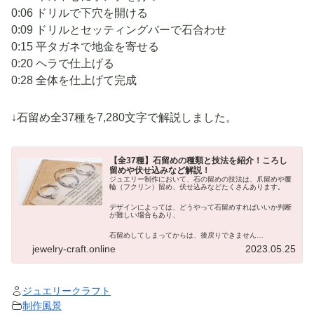
0:06 ドリルで下穴を開ける
0:09 ドリルとセッティングバーで石合わせ
0:15 平タガネで地金を寄せる
0:20 ヘラで仕上げる
0:28 全体を仕上げて完成
↓石留め全37種を7,280文字で解説しました。
【全37種】石留めの種類と技法を紹介！ころし
留めや伏せ込みなど解説！
ジュエリー制作において、石の留めの技法は、爪留めや覆
輪（フクリン）留め、伏せ込みなどたくさんあります。
デザインによっては、どうやって石留めすればいいか判断
が難しい場合もあり、
石留めしてしまってからは、後戻りできません…
jewelry-craft.online
2023.05.25
ジュエリークラフト
制作風景