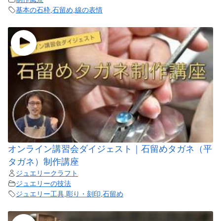
基本の石枠
,
石留め
,
線の表情
オンライン講習会ダイジェスト｜石留めタガネ（平
タガネ）制作講座
ジュエリークラフト
ジュエリーの技法
ジュエリー工具
,
彫り・刻印
,
石留め