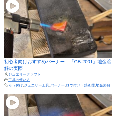
初心者向けおすすめバーナー｜「GB-2001」地金溶
解の実際
ジュエリークラフト
工具の使い方
ろう付け
,
ジュエリー工具
,
バーナー
,
ロウ付け・熱処理
,
地金溶解