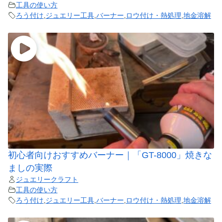
工具の使い方
ろう付け
,
ジュエリー工具
,
バーナー
,
ロウ付け・熱処理
,
地金溶解
初心者向けおすすめバーナー｜「GT-8000」焼きな
ましの実際
ジュエリークラフト
工具の使い方
ろう付け
,
ジュエリー工具
,
バーナー
,
ロウ付け・熱処理
,
地金溶解