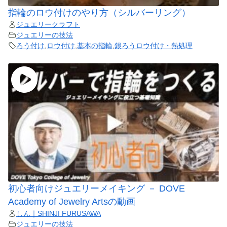
指輪のロウ付けのやり方（シルバーリング）
ジュエリークラフト
ジュエリーの技法
ろう付け
,
ロウ付け
,
基本の指輪
,
銀ろうロウ付け・熱処理
初心者向けジュエリーメイキング － DOVE
Academy of Jewelry Artsの動画
しん｜SHINJI FURUSAWA
ジュエリーの技法