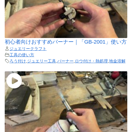
初心者向けおすすめバーナー｜「GB-2001」使い方
ジュエリークラフト
工具の使い方
ろう付け
,
ジュエリー工具
,
バーナー
,
ロウ付け・熱処理
,
地金溶解