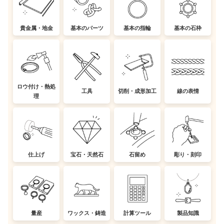
貴金属・地金
基本のパーツ
基本の指輪
基本の石枠
ロウ付け・熱処
工具
切削・成形加工
線の表情
理
仕上げ
宝石・天然石
石留め
彫り・刻印
量産
ワックス・鋳造
計算ツール
製品知識