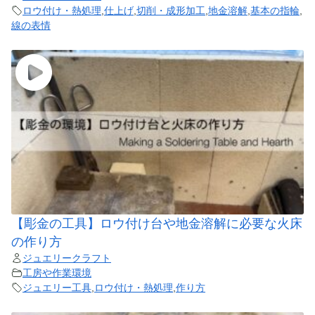
ロウ付け・熱処理
,
仕上げ
,
切削・成形加工
,
地金溶解
,
基本の指輪
,
線の表情
【彫金の工具】ロウ付け台や地金溶解に必要な火床
の作り方
ジュエリークラフト
工房や作業環境
ジュエリー工具
,
ロウ付け・熱処理
,
作り方