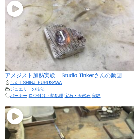
アメジスト加熱実験 – Studio Tinkerさんの動画
しん｜SHINJI FURUSAWA
ジュエリーの技法
バーナー
,
ロウ付け・熱処理
,
宝石・天然石
,
実験