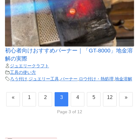
初心者向けおすすめバーナー｜「GT-8000」地金溶
解の実際
ジュエリークラフト
工具の使い方
ろう付け
,
ジュエリー工具
,
バーナー
,
ロウ付け・熱処理
,
地金溶解
«
1
2
3
4
5
12
»
Page 3 of 12