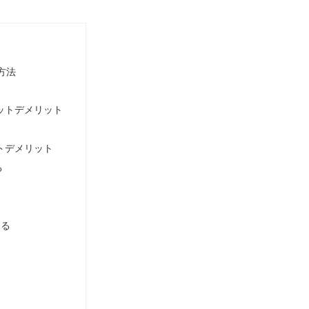
方法
ットデメリット
トデメリット
る
える