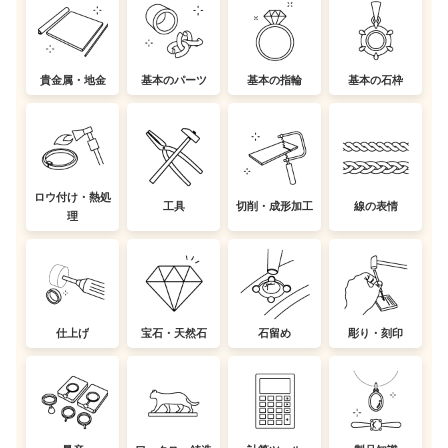
貴金属・地金
基本のパーツ
基本の指輪
基本の石枠
ロウ付け・熱処
工具
切削・成形加工
線の表情
理
仕上げ
宝石・天然石
石留め
彫り・刻印