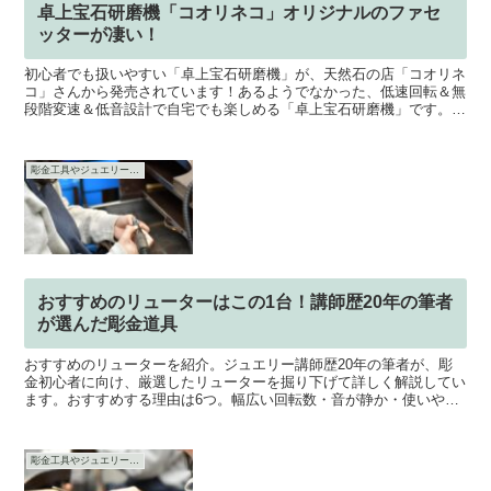
卓上宝石研磨機「コオリネコ」オリジナルのファセ
ッターが凄い！
初心者でも扱いやすい「卓上宝石研磨機」が、天然石の店「コオリネ
コ」さんから発売されています！あるようでなかった、低速回転＆無
段階変速＆低音設計で自宅でも楽しめる「卓上宝石研磨機」です。場
所を取らない！とにかくコンパクトな設計で、場所をとらず...
彫金工具やジュエリー工具
おすすめのリューターはこの1台！講師歴20年の筆者
が選んだ彫金道具
おすすめのリューターを紹介。ジュエリー講師歴20年の筆者が、彫
金初心者に向け、厳選したリューターを掘り下げて詳しく解説してい
ます。おすすめする理由は6つ。幅広い回転数・音が静か・使いやす
いハンドピース・彫金作業に向いた精度・標準付属のフットスイッ
チ・手に入りやすい価格。
彫金工具やジュエリー工具