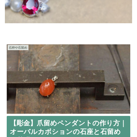
石枠や石留め
【彫金】爪留めペンダントの作り方｜
オーバルカボションの石座と石留め