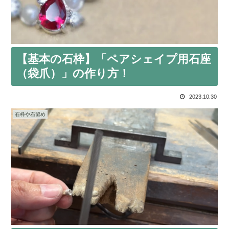
【基本の石枠】「ペアシェイプ用石座
（袋爪）」の作り方！
2023.10.30
石枠や石留め