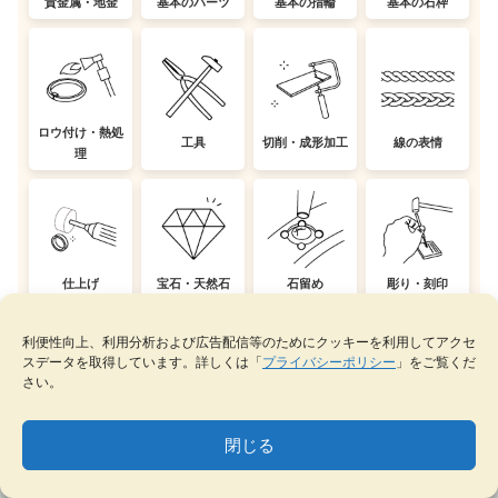
貴金属・地金
基本のパーツ
基本の指輪
基本の石枠
ロウ付け・熱処
工具
切削・成形加工
線の表情
理
仕上げ
宝石・天然石
石留め
彫り・刻印
利便性向上、利用分析および広告配信等のためにクッキーを利用してアクセ
スデータを取得しています。詳しくは「
プライバシーポリシー
」をご覧くだ
さい。
量産
ワックス・鋳造
計算ツール
製品知識
閉じる
MENU
テーマ一覧
データベース
サイト内検索
ブックマーク