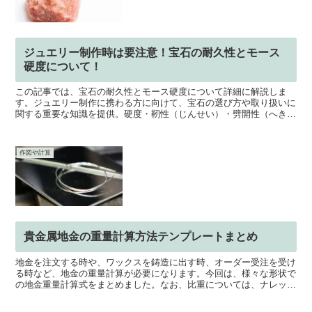
ジュエリー制作時は要注意！宝石の耐久性とモース
硬度について！
この記事では、宝石の耐久性とモース硬度について詳細に解説しま
す。ジュエリー制作に携わる方に向けて、宝石の選び方や取り扱いに
関する重要な知識を提供。硬度・靭性（じんせい）・劈開性（へきか
いせい）・安全硬度など宝石の特性を理解し、耐久性と美しさを兼ね
備えたジュエリー作品を作るためのポイントを学びましょう。
作図や計算
貴金属地金の重量計算方法テンプレートまとめ
地金を注文する時や、ワックスを鋳造に出す時、オーダー受注を受け
る時など、地金の重量計算が必要になります。今回は、様々な形状で
の地金重量計算式をまとめました。なお、比重については、ナレッジ
ベース「地金素材まとめ」をご覧ください。金・銀・プラチ...