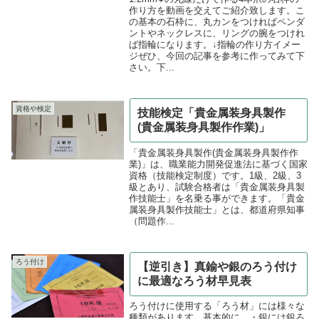
作り方を動画を交えてご紹介致します。こ
の基本の石枠に、丸カンをつければペンダ
ントやネックレスに、リングの腕をつけれ
ば指輪になります。↓指輪の作り方イメー
ジぜひ、今回の記事を参考に作ってみて下
さい。下...
資格や検定
技能検定「貴金属装身具製作
(貴金属装身具製作作業)」
「貴金属装身具製作(貴金属装身具製作作
業)」は、職業能力開発促進法に基づく国家
資格（技能検定制度）です。1級、2級、3
級とあり、試験合格者は「貴金属装身具製
作技能士」を名乗る事ができます。「貴金
属装身具製作技能士」とは、都道府県知事
（問題作...
ろう付け
【逆引き】真鍮や銀のろう付け
に最適なろう材早見表
ろう付けに使用する「ろう材」には様々な
種類があります。基本的に、・銀には銀ろ