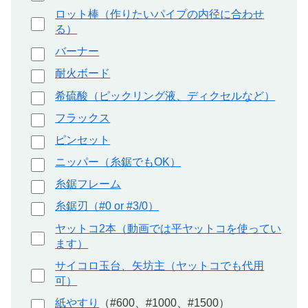
ロット棒（作りたいパイプの内径に合わせ
る）
バーナー
耐火ボード
希硫酸（ピックリング液、ディクセルなど）
フラックス
ピンセット
ニッパー（糸鋸でもOK）
糸鋸フレーム
糸鋸刃（#0 or #3/0）
ヤットコ2本（動画では平ヤットコを使ってい
ます）
サイコロ玉台、
矢坊主（ヤットコでも代用
可）
紙やすり
（#600、#1000、#1500）