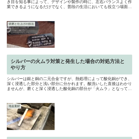
き目を知る事によって、デザインや製作の時に、左右バランスよく作
業できるようになるだけでなく、普段の生活においても役立つ場面が
多いかもしれません。今回は「利き目」について、その見分...
研磨と仕上げの技法
シルバーの火ムラ対策と発生した場合の対処方法と
やり方
シルバーは銀と銅の二元合金ですが、熱処理によって酸化銅ができ、
深く浸透した部分と浅い部分に分かれます。酸洗いした直後はわかり
ませんが、磨くと深く浸透した酸化銅の部分が「火ムラ」となって現
れます。製材された製品も、鋳造品も、火ムラは起こり得る...
地金素材