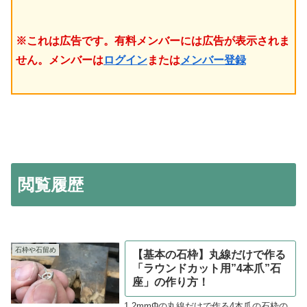
※これは広告です。有料メンバーには広告が表示されま
せん。メンバーは
ログイン
または
メンバー登録
閲覧履歴
石枠や石留め
【基本の石枠】丸線だけで作る
「ラウンドカット用”4本爪”石
座」の作り方！
1.2mmΦの丸線だけで作る4本爪の石枠の