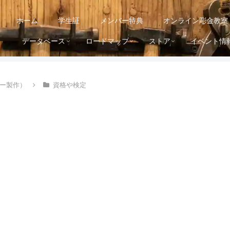
ホーム
学生証
メンバー特典
オンライン彫金教室
データベース
ロードマップ
ストア
イベント情
ー製作）
資格や検定