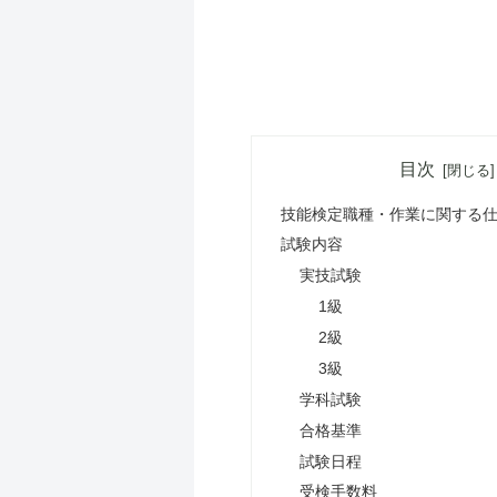
目次
技能検定職種・作業に関する
試験内容
実技試験
1級
2級
3級
学科試験
合格基準
試験日程
受検手数料