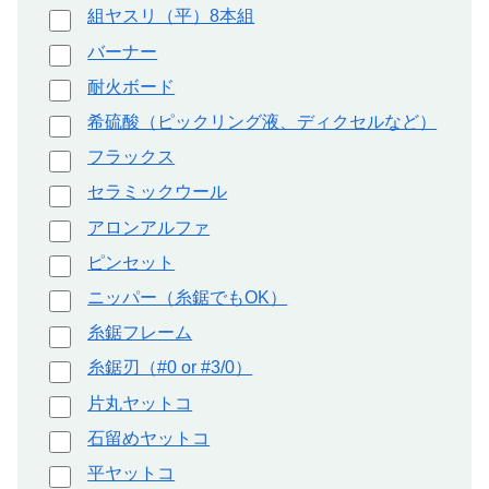
組ヤスリ（平）8本組
バーナー
耐火ボード
希硫酸（ピックリング液、ディクセルなど）
フラックス
セラミックウール
アロンアルファ
ピンセット
ニッパー（糸鋸でもOK）
糸鋸フレーム
糸鋸刃（#0 or #3/0）
片丸ヤットコ
石留めヤットコ
平ヤットコ