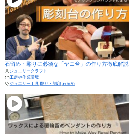
石留め・彫りに必須な「ヤニ台」の作り方徹底解説
ジュエリークラフト
工房や作業環境
ジュエリー工具
,
彫り・刻印
,
石留め