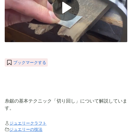
P
l
a
y
ブックマークする
V
i
d
糸鋸の基本テクニック「切り回し」について解説していま
e
す。
o
ジュエリークラフト
ジュエリーの技法