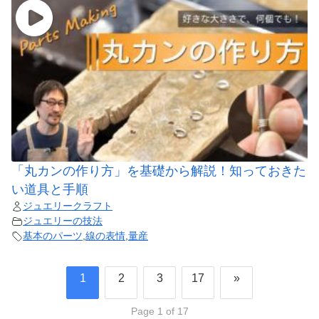
「丸カンの作り方」を基礎から解説！知っておきた
い道具と手順
ジュエリークラフト
ジュエリーの技法
基本のパーツ
,
線の表情
,
量産
1
2
3
17
»
Page 1 of 17