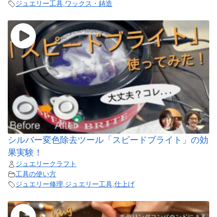
ジュエリー工具
,
ワックス・鋳造
シルバー変色除去ツール「スピードブライト」の効
果実験！
ジュエリークラフト
工具の使い方
ジュエリー修理
,
ジュエリー工具
,
仕上げ