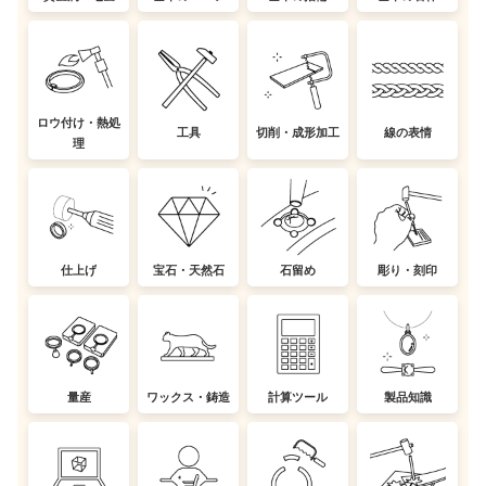
ロウ付け・熱処
工具
切削・成形加工
線の表情
理
仕上げ
宝石・天然石
石留め
彫り・刻印
量産
ワックス・鋳造
計算ツール
製品知識