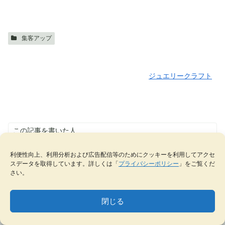
集客アップ
ジュエリークラフト
この記事を書いた人
ジュエリークラフト
ジュエリー制作の魅力を、たくさんの人に伝えたい！
利便性向上、利用分析および広告配信等のためにクッキーを利用してアクセ
「ジュエリークラフト」は、つくり手目線で、ジュエ
スデータを取得しています。詳しくは「
プライバシーポリシー
」をご覧くだ
リー制作とジュエリービジネスに関する情報を発信、
共有するWEBメディアです。
さい。
筆者：しん｜SHINJI FURUSAWA
山形県出身、ジュエリー講師歴20年。ジュエリー制作
を学びたい人、ブランドとして成長したい人に向け
閉じる
て、ジュエリー制作と販売に関する情報を発信してい
る。
MENU
テーマ一覧
データベース
サイト内検索
ブックマーク