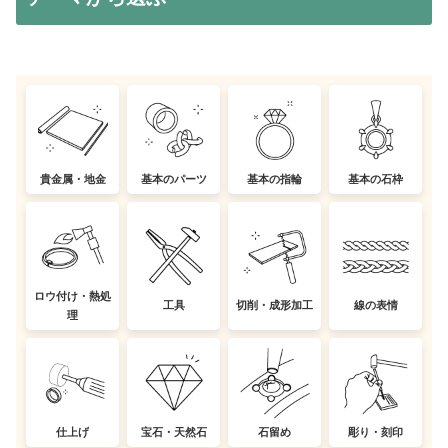
貴金属・地金
基本のパーツ
基本の指輪
基本の石枠
ロウ付け・熱処
工具
切削・成形加工
線の表情
理
仕上げ
宝石・天然石
石留め
彫り・刻印