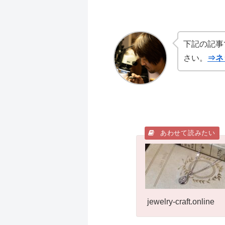
下記の記事
さい。
⇒ネ
jewelry-craft.online