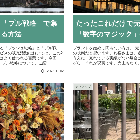
と「プル戦略」で集
たったこれだけで売
する方法
「数字のマジック」
る「プッシュ戦略」と「プル戦
ブランドを始めて間もない方は、 売
ビスの販売活動においては、この2
の状態だと思います。お客さまは、
はよく使われる言葉です。今回
うえに、売れている実績がない場合
プル戦略について、ご紹...
がら、それが現実です。売上もなく、
2023.11.02
売上アップ