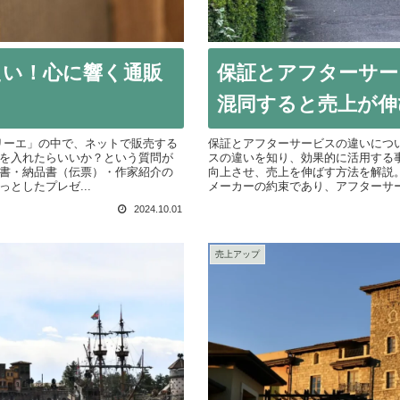
たい！心に響く通販
保証とアフターサー
混同すると売上が伸
アトリーエ」の中で、ネットで販売する
保証とアフターサービスの違いにつ
を入れたらいいか？という質問が
スの違いを知り、効果的に活用する
書・納品書（伝票）・作家紹介の
向上させ、売上を伸ばす方法を解説
としたプレゼ...
メーカーの約束であり、アフターサ
ポート。
2024.10.01
売上アップ