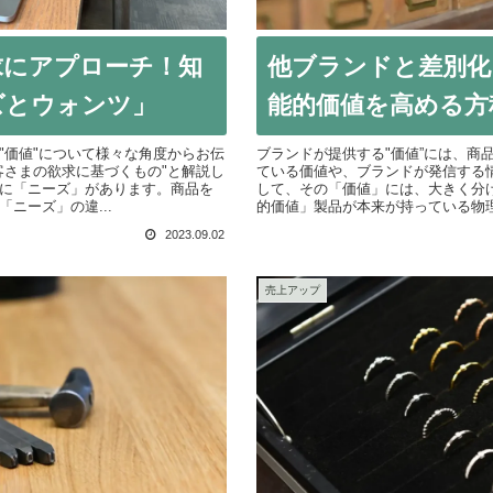
求にアプローチ！知
他ブランドと差別化
ズとウォンツ」
能的価値を高める方
"価値"について様々な角度からお伝
ブランドが提供する"価値”には、商
客さまの欲求に基づくもの"と解説し
ている価値や、ブランドが発信する
に「ニーズ」があります。商品を
して、その「価値」には、大きく分
ニーズ」の違...
的価値」製品が本来が持っている物理
2023.09.02
売上アップ