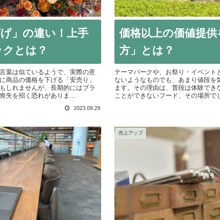
下げ」の違い！上手
価格以上の価値提供
ックとは？
方」とは？
言葉は似ているようで、実際の意
テーマパークや、お祭り・イベント
に商品の価格を下げる「安売り」
ないようなものでも、あまり値段を
もしれませんが、長期的にはブラ
ます。その理由は、普段は体験でき
失を招く恐れがありま...
ことができないフード、その場所でし
2023.09.29
売上アップ