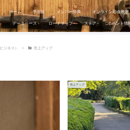
ホーム
学生証
メンバー特典
オンライン彫金教室
データベース
ロードマップ
ストア
イベント情
ビジネス）
売上アップ
売上アップ